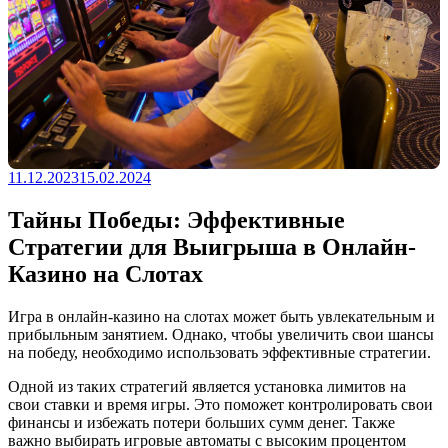
11.12.2023
15.02.2024
Тайны Победы: Эффективные
Стратегии для Выигрыша в Онлайн-
Казино на Слотах
Игра в онлайн-казино на слотах может быть увлекательным и
прибыльным занятием. Однако, чтобы увеличить свои шансы
на победу, необходимо использовать эффективные стратегии.
Одной из таких стратегий является установка лимитов на
свои ставки и время игры. Это поможет контролировать свои
финансы и избежать потери больших сумм денег. Также
важно выбирать игровые автоматы с высоким процентом