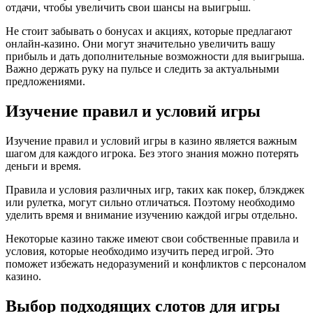
отдачи, чтобы увеличить свои шансы на выигрыш.
Не стоит забывать о бонусах и акциях, которые предлагают
онлайн-казино. Они могут значительно увеличить вашу
прибыль и дать дополнительные возможности для выигрыша.
Важно держать руку на пульсе и следить за актуальными
предложениями.
Изучение правил и условий игры
Изучение правил и условий игры в казино является важным
шагом для каждого игрока. Без этого знания можно потерять
деньги и время.
Правила и условия различных игр, таких как покер, блэкджек
или рулетка, могут сильно отличаться. Поэтому необходимо
уделить время и внимание изучению каждой игры отдельно.
Некоторые казино также имеют свои собственные правила и
условия, которые необходимо изучить перед игрой. Это
поможет избежать недоразумений и конфликтов с персоналом
казино.
Выбор подходящих слотов для игры