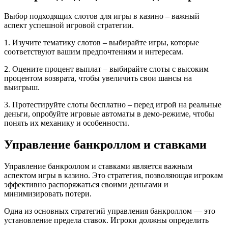
Выбор подходящих слотов для игры в казино – важный
аспект успешной игровой стратегии.
1. Изучите тематику слотов – выбирайте игры, которые
соответствуют вашим предпочтениям и интересам.
2. Оцените процент выплат – выбирайте слоты с высоким
процентом возврата, чтобы увеличить свои шансы на
выигрыш.
3. Протестируйте слоты бесплатно – перед игрой на реальные
деньги, опробуйте игровые автоматы в демо-режиме, чтобы
понять их механику и особенности.
Управление банкроллом и ставками
Управление банкроллом и ставками является важным
аспектом игры в казино. Это стратегия, позволяющая игрокам
эффективно распоряжаться своими деньгами и
минимизировать потери.
Одна из основных стратегий управления банкроллом — это
установление предела ставок. Игроки должны определить